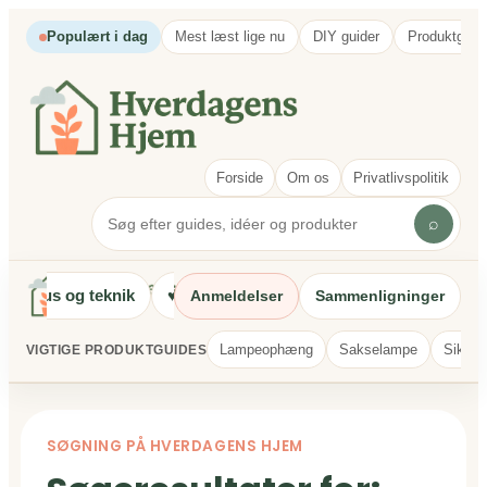
Spring
Populært i dag
Mest læst lige nu
DIY guider
Produktguid
til
indhold
Forside
Om os
Privatlivspolitik
⌕
⌁
Hus og teknik
♥
Familie og hverdag
◎
Artikelsektion
Anmeldelser
Sammenligninger
Lampeophæng
Sakselampe
Sikker
VIGTIGE PRODUKTGUIDES
SØGNING PÅ HVERDAGENS HJEM