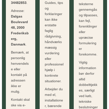
34482853
.
Guides, tips
teksterne
og
gennemgås
Adresse:
forklaringer
og tilpasses,
Dalgas
kan ikke
kan fejl,
Boulevard
erstatte
forenklinger
48, 2000
faglig
eller
Frederiksb
rådgivning,
upræcise
erg,
håndværks
formulering
Danmark
.
mæssig
er
Bemærk, at
vurdering
forekomme.
personlig
eller
Vigtig
henvendels
professionel
information
e eller
hjælp i
bør derfor
kontakt på
konkrete
altid
adressen
situationer.
dobbelttjekk
ikke er
Arbejder du
es, særligt
mulig.
med el,
ved køb,
Kontakt skal
installatione
tekniske
ske via e-
r, bærende
beslutninger