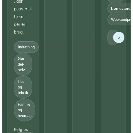
, der
passer til
Børneværel
hjem,
Weekendproj
der er i
brug.
⌕
Indretning
Gør-
det-
selv
Hus
og
teknik
Familie
og
hverdag
Følg os