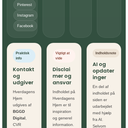
Pinterest
Instagram
Facebook
Praktisk
Vigtigt at
Indholdsnote
info
vide
AI og
Kontakt
Disclai
opdater
og
mer og
inger
udgiver
ansvar
En del af
Hverdagens
Indholdet på
indholdet på
Hjem
Hverdagens
siden er
udgives af
Hjem er til
udarbejdet
BGGD
inspiration
med hjælp
Digital
,
og generel
fra AI.
CVR
information.
Selvom