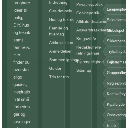
Indretning
brugbare
Privatlivspolitik
Lampeophæ
idéer til
Gør-det-selv
Cookiepolitik
bolig,
Hus og teknik
Sakselampe
Affiliate disclaimer
DIY, hus
Familie og
Ansvarsfraskrivelse
Møbelspot
og teknik
hverdag
Brugsvilkår
samt
Sikkerhedsa
Artikelsektion
familieliv.
Redaktionelle
Anmeldelser
Trykafbryder
retningslinjer
Her
Sammenligninger
Tilgængelighed
finder du
Fejlstrømsaf
Guider
oversku
Sitemap
Gruppeafbry
elige
Trin for trin
Nøgleafbryd
guides,
inspiratio
Kombiafbryd
n til små
Kipafbryder
forbedrin
ger og
Opbevaring
løsninger
Entré