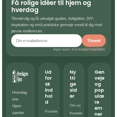
Få rolige idéer til hjem og
hverdag
Tilmeld dig og få udvalgte guides, boligidéer, DIY-
inspiration og små praktiske genveje sendt til dig med
jævne mellemrum.
Tilmeld
Ingen spam. Kun brugbar inspiration.
Ud
Ny
Gen
for
tti
veje
sk
ge
og
ind
sid
pop
Hverdag
hol
er
ulæ
ens
d
re
Om os
Hjem
em
Forside
samler
ner
Kontakt