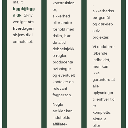
mail til
konstruktion
,
bggd@bgg
er,
sikkerhedss
d.dk
. Skriv
sikkerhed
pørgsmål
venligst
att:
eller andre
og gør-det-
hverdagen
forhold med
selv-
shjem.dk
i
risiko, bør
projekter.
emnefeltet.
du altid
Vi opdaterer
dobbelttjekk
løbende
e regler,
indholdet,
producenta
men kan
nvisninger
ikke
og eventuelt
garantere at
kontakte en
alle
relevant
oplysninger
fagperson.
til enhver tid
Nogle
er
artikler kan
komplette,
indeholde
aktuelle
affiliate-
eller