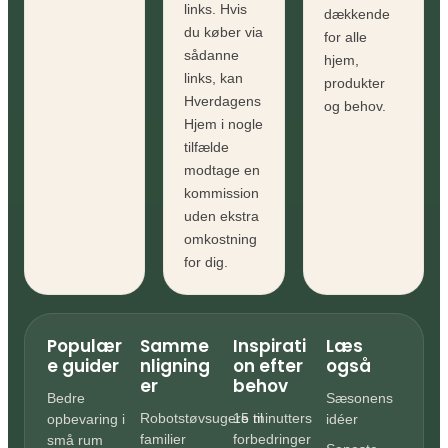
links. Hvis
dækkende
du køber via
for alle
sådanne
hjem,
links, kan
produkter
Hverdagens
og behov.
Hjem i nogle
tilfælde
modtage en
kommission
uden ekstra
omkostning
for dig.
Populær
Samme
Inspirati
Læs
e guider
nligning
on efter
også
er
behov
Bedre
Sæsonens
Robotstøvsugere til
15 minutters
opbevaring i
idéer
familier
forbedringer
små rum