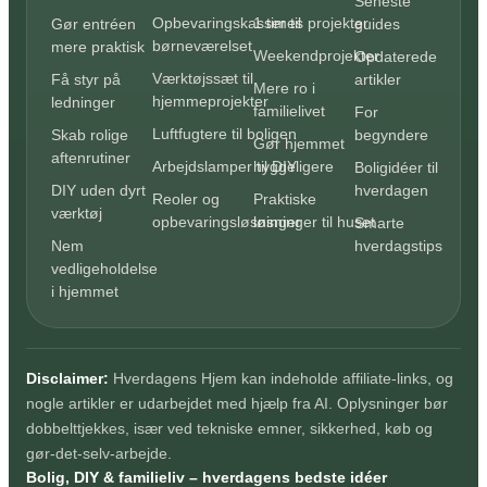
Seneste
Opbevaringskasser til
1 times projekter
Gør entréen
guides
børneværelset
mere praktisk
Weekendprojekter
Opdaterede
Værktøjssæt til
Få styr på
artikler
Mere ro i
hjemmeprojekter
ledninger
familielivet
For
Luftfugtere til boligen
Skab rolige
begyndere
Gør hjemmet
aftenrutiner
Arbejdslamper til DIY
hyggeligere
Boligidéer til
DIY uden dyrt
hverdagen
Reoler og
Praktiske
værktøj
opbevaringsløsninger
løsninger til huset
Smarte
Nem
hverdagstips
vedligeholdelse
i hjemmet
Disclaimer:
Hverdagens Hjem kan indeholde affiliate-links, og
nogle artikler er udarbejdet med hjælp fra AI. Oplysninger bør
dobbelttjekkes, især ved tekniske emner, sikkerhed, køb og
gør-det-selv-arbejde.
Bolig, DIY & familieliv – hverdagens bedste idéer