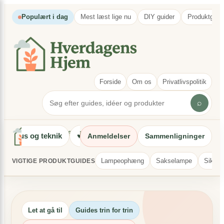
Populært i dag
Mest læst lige nu
DIY guider
Produktguid
Forside
Om os
Privatlivspolitik
⌕
⌁
Hus og teknik
♥
Familie og hverdag
◎
Artikelsektion
Anmeldelser
Sammenligninger
Lampeophæng
Sakselampe
Sikker
VIGTIGE PRODUKTGUIDES
Let at gå til
Guides trin for trin